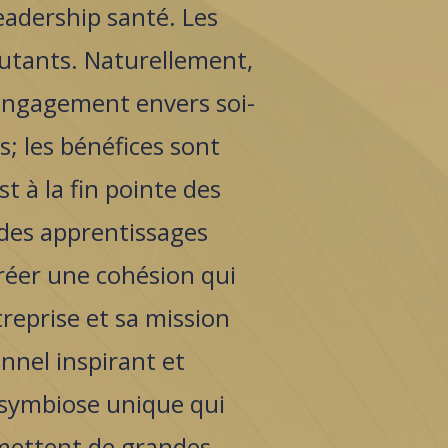
eadership santé. Les
cutants. Naturellement,
engagement envers soi-
; les bénéfices sont
t à la fin pointe des
des apprentissages
 créer une cohésion qui
treprise et sa mission
onnel inspirant et
e symbiose unique qui
rmettent de grandes