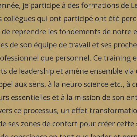
année, je participe à des formations de L
 collègues qui ont participé ont été per
 de reprendre les fondements de notre 
 de son équipe de travail et ses proches
fessionnel que personnel. Ce training es
 de leadership et amène ensemble via 
appel aux sens, à la neuro science etc., à
urs essentielles et à la mission de son en
ravers ce processus, un effet transformati
 de ses zones de confort pour créer cett
de conscience en tant que leader et pe